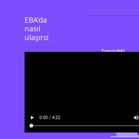
EBA'da
nasıl
ulaşırız