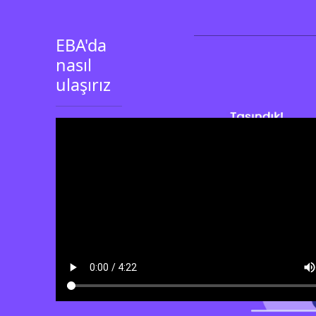
EBA'da
nasıl
ulaşırız