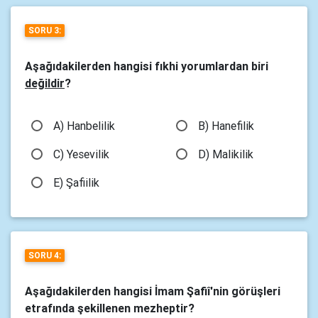
SORU 3:
Aşağıdakilerden hangisi fıkhi yorumlardan biri
değildir
?
A) Hanbelilik
B) Hanefilik
C) Yesevilik
D) Malikilik
E) Şafiilik
SORU 4:
Aşağıdakilerden hangisi İmam Şafiî'nin görüşleri
etrafında şekillenen mezheptir?