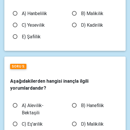
A) Hanbelilik
B) Malikilik
C) Yesevilik
D) Kadirilik
E) Şafiîlik
SORU 5:
Aşağıdakilerden hangisi inançla ilgili
yorumlardandır?
A) Alevilik-
B) Hanefilik
Bektaşili
C) Eş'arilik
D) Malikilik