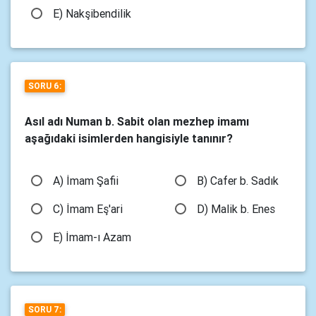
E) Nakşibendilik
SORU 6:
Asıl adı Numan b. Sabit olan mezhep imamı
aşağıdaki isimlerden hangisiyle tanınır?
A) İmam Şafii
B) Cafer b. Sadık
C) İmam Eş'ari
D) Malik b. Enes
E) İmam-ı Azam
SORU 7: