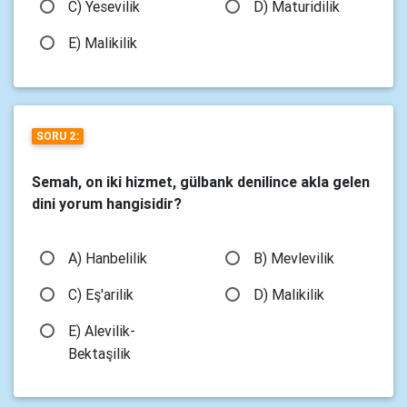
C) Yesevilik
D) Maturidilik
E) Malikilik
SORU 2:
Semah, on iki hizmet, gülbank denilince akla gelen
dini yorum hangisidir?
A) Hanbelilik
B) Mevlevilik
C) Eş'arilik
D) Malikilik
E) Alevilik-
Bektaşilik