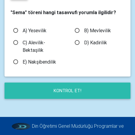
"Sema" töreni hangi tasavvufi yorumla ilgilidir?
A) Yesevilik
B) Mevlevilik
C) Alevilik-
D) Kadirilik
Bektaşilik
E) Nakşibendilik
KONTROL ET!
Din Öğretimi Genel Müdürlüğü Programlar ve