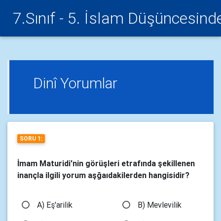
7.Sınıf - 5. İslam Düşüncesin
Dinî Yorumlar
SORU 1:
İmam Maturidi'nin görüşleri etrafında şekillenen
inançla ilgili yorum aşğaıdakilerden hangisidir?
A) Eş'arilik
B) Mevlevilik