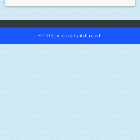
© 2018,
ogmmateryal.eba.gov.tr