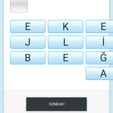
E
K
E
J
L
İ
B
E
Ğ
A
SONRAKİ