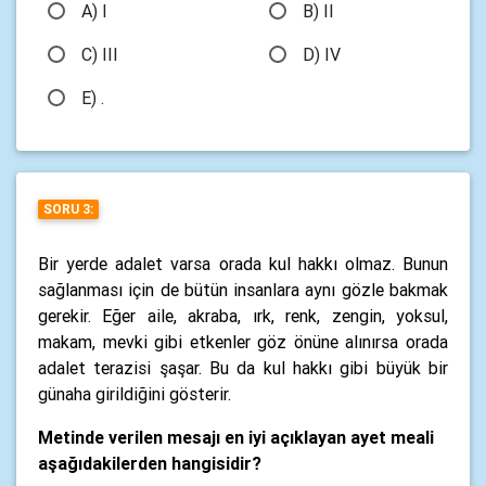
A) I
B) II
C) III
D) IV
E) .
SORU 3:
Bir yerde adalet varsa orada kul hakkı olmaz. Bunun
sağlanması için de bütün insanlara aynı gözle bakmak
gerekir. Eğer aile, akraba, ırk, renk, zengin, yoksul,
makam, mevki gibi etkenler göz önüne alınırsa orada
adalet terazisi şaşar. Bu da kul hakkı gibi büyük bir
günaha girildiğini gösterir.
Metinde verilen mesajı en iyi açıklayan ayet meali
aşağıdakilerden hangisidir?