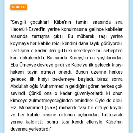
SORU 4:
"Sevgili çocuklar! Kâbe'nin tamiri sırasında sıra
Hacerü'l-Esved'in yerine konulmasına gelince kabileler
arasında tartışma çıktı. Bu mübarek taşı yerine
koymaya her kabile reisi kendini daha layık görüyordu.
Tartışma o kadar ileri gitti ki neredeyse bu sebepten
kan dökülecekti. Bu sırada Kureyş'in en yaşlılarından
Ebu Ümeyye devreye girdi ve Kabe'ye ilk gelecek kişiyi
hakem tayin etmeyi önerdi. Bunun üzerine herkes
gelecek ilk kişiyi beklemeye başladı, biraz sonra
Abdullah oğlu Muhammed'in geldiğini gören herkes çok
sevindi. Çünkü ona o kadar güveniyorlardı ki onun
kimseye zulmetmeyeceğinden emindiler. Öyle de oldu.
Hz. Muhammed (s.a.v.) mübarek taşı bir örtüye koydu
ve her kabile reisine örtünün uçlarından tutturarak
yerine kaldırttı, sonra taşı kendi elleriyle Kâbe'nin
duvarına yerleştirdi."