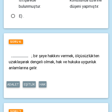
bulunmuştur.
düşeni yapmıştır.
E) .
SORU 6:
; bir şeye hakkını vermek, ölçüsüzlükten
uzaklaşarak dengeli olmak, hak ve hukuka uygunluk
anlamlarına gelir.
ADALET
EŞİTLİK
HAK
SORU 7: