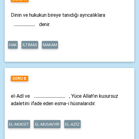
Dinin ve hukukun bireye tanıdığı ayrıcalıklara
denir.
HAK
İLTİMAS
MAKAM
SORU 8:
el-Adl ve
, Yüce Allah'ın kusursuz
adaletini ifade eden esma-i hüsnalarıdır.
EL-MUKSİT
EL-MUSAVVİR
EL-AZİZ